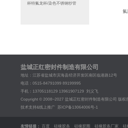
杯特氟龙杯/染色不锈钢纱管
氟
盐城正红密封件制造有限公司
地址：江苏省盐城市滨海县经济开发区南区临港路12号
电话：0515-84791099 89199995
手机：13705118129 13961907129 刘义飞
Copyright © 2008~2027 盐城正红密封件制造有限公司 版
技术支持&线上推广
苏ICP备13064006号-1
友情链接：
百度
硅橡胶条
硅橡胶圈
硅橡胶条厂家
硅