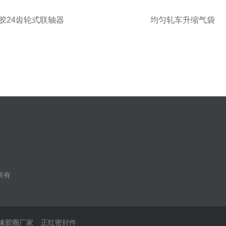
胶24齿轮式联轴器
均匀轧车升缩气袋
权所有
橡胶圈厂家
正红密封件